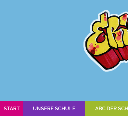
START
UNSERE SCHULE
ABC DER SC