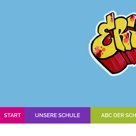
START
UNSERE SCHULE
ABC DER SC