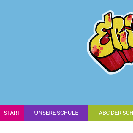
START
UNSERE SCHULE
ABC DER SC