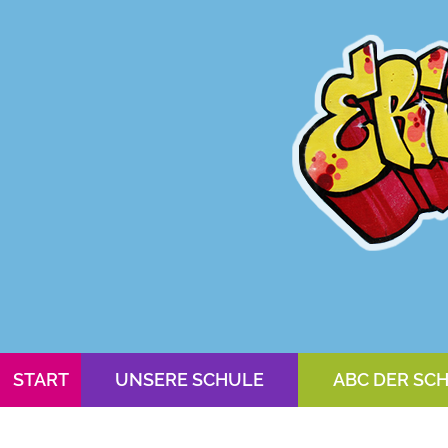
START
UNSERE SCHULE
ABC DER SC