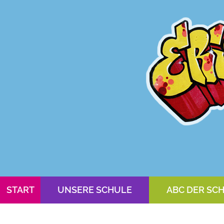
START
UNSERE SCHULE
ABC DER SC