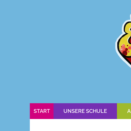
START
UNSERE SCHULE
A