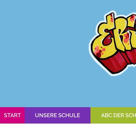
START
UNSERE SCHULE
ABC DER SC