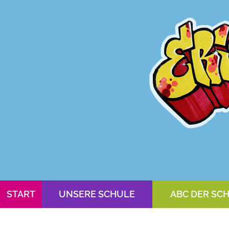
START
UNSERE SCHULE
ABC DER SC